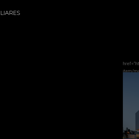
LIARES
href="ht
item/mo