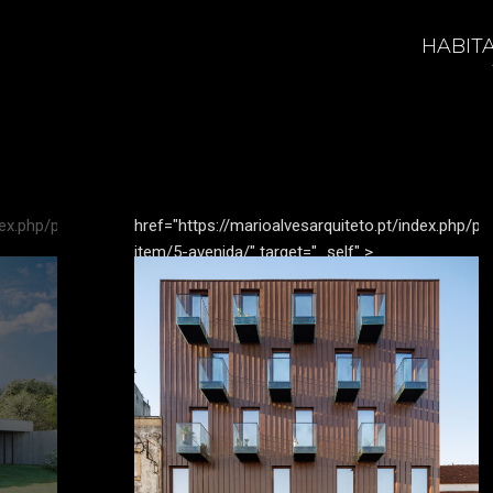
HABIT
ex.php/portfolio-
href="https://marioalvesarquiteto.pt/index.php/por
item/5-avenida/" target="_self"
>