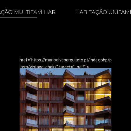
AÇÃO MULTIFAMILIAR
HABITAÇÃO UNIFAMI
tfolio-
href="https://marioalvesarquiteto.pt/index.php/portfolio-
item/vintage-chair/" target="_self"
>