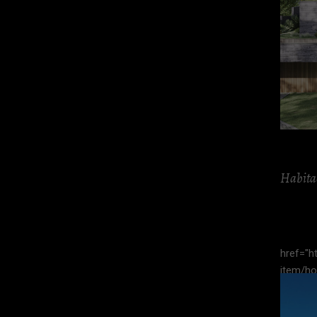
Habita
href="ht
item/ho